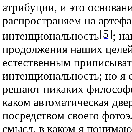
атри­буции, и это основан
распространяем на ар­теф
[5]
интенциональность
; н
продолжения наших целей
естественным приписыват
интенциональность; но я 
решают никаких философск
каком автоматическая две
посредством своего фотоэ
смысл, в каком я понимаю