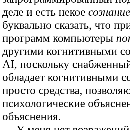
деле и есть некое
сознани
буквально сказать, что п
программ компьютеры
по
другими когнитивными со
AI
, поскольку снабженны
обладает когнитивными с
просто средства, позво­л
психологические объясне
объяснения.
У меня нет возражений