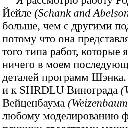
Йейле
(
Schank
and
Abelso
больше, чем с дру­гими п
потому что она представл
того типа работ, которые я
ничего в моем последующ
деталей программ Шэнка.
и к
SHRDLU
Винограда
(
Вейценбаума
(
Weizenbaum
любому моделированию ф