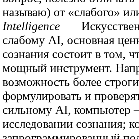
называю) от «сла­бого» и
Intelligence
—
Искусствен
слабому
AI
, основная цен
сознания состоит в том, ч
мощ­ный инструмент. Напр
возможность более строг
формулировать и проверят
сильному
AI
, компьютер 
исследовании сознания; к
запрограммированный под