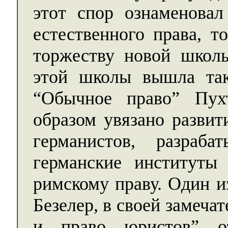
этот спор ознаменовал
естественного права, т
торжеству новой школ
этой школы вышла така
“Обычное право” Пу
образом увязано разви
германистов, разраб
германские институты
римскому праву. Один и
Безелер, в своей замеча
и право юристов” от